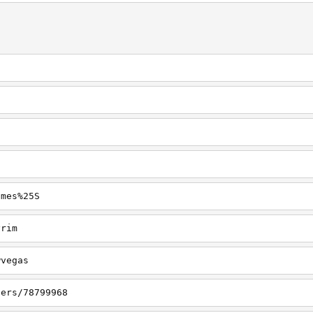
ames%25S
yrim
wvegas
sers/78799968