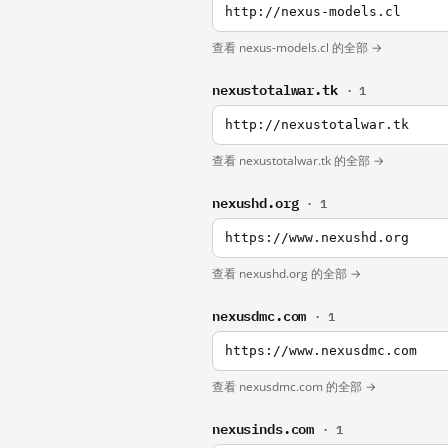
http://nexus-models.cl
查看 nexus-models.cl 的全部 →
nexustotalwar.tk
· 1
http://nexustotalwar.tk
查看 nexustotalwar.tk 的全部 →
nexushd.org
· 1
https://www.nexushd.org
查看 nexushd.org 的全部 →
nexusdmc.com
· 1
https://www.nexusdmc.com
查看 nexusdmc.com 的全部 →
nexusinds.com
· 1