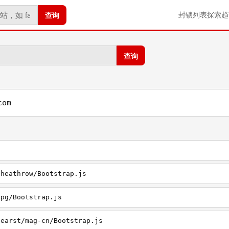
查询
封锁列表
探索
趋
查询
com
/heathrow/Bootstrap.js
npg/Bootstrap.js
hearst/mag-cn/Bootstrap.js