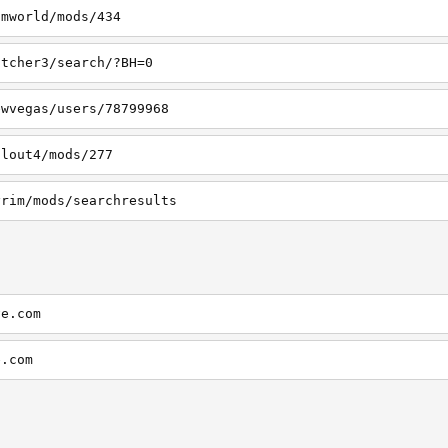
imworld/mods/434
itcher3/search/?BH=0
ewvegas/users/78799968
llout4/mods/277
yrim/mods/searchresults
ve.com
e.com