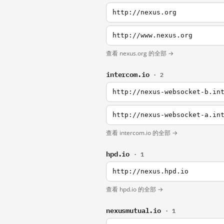
http://nexus.org
http://www.nexus.org
查看 nexus.org 的全部 →
intercom.io
· 2
http://nexus-websocket-b.in
http://nexus-websocket-a.in
查看 intercom.io 的全部 →
hpd.io
· 1
http://nexus.hpd.io
查看 hpd.io 的全部 →
nexusmutual.io
· 1