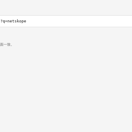
h?q=netskope
页面一致。