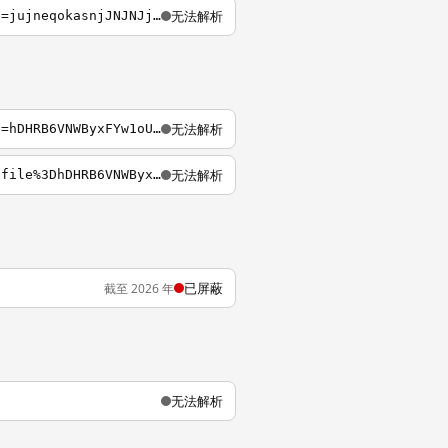
无法解析
https://reg-email-126.com/large-attachment-download/p=X-NETEASE-HUGE-ATTACHMENT&file=jujneqokasnjJNJNJjsn9sm9nf85n7nssnjJNNJQLLNCUJjsnnjsn2mnbfndndniynnb73nnbajahwbbfhbdshqjsdnfbbh.htm
无法解析
https://enmailbox-126.com/large-attachment-download/p=X-NETEASE-HUGE-ATTACHMENT&file=hDHRB6VNWByxFYw1oU8Ly7GxijOi6mVAdUVS5iYcrdtJxRk-qSNG8461.htm
无法解析
https://enmailbox-126.com/large-attachment-download/p%3DX-NETEASE-HUGE-ATTACHMENT%26file%3DhDHRB6VNWByxFYw1oU8Ly7GxijOi6mVAdUVS5iYcrdtJxRk-qSNG8461.htm
已屏蔽
截至 2026 年
无法解析