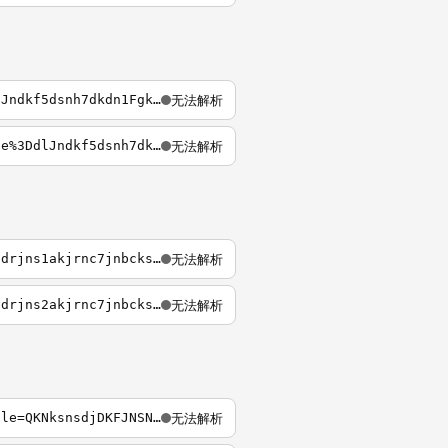
无法解析
https://enmail-126.com/large-attachment-download/p=X-NETEASE-HUGE-ATTACHMENT&file=dlJndkf5dsnh7dkdn1FgkfM.htm
无法解析
https://enmail-126.com/large-attachment-download/p%3DX-NETEASE-HUGE-ATTACHMENT%26file%3DdlJndkf5dsnh7dkdn1FgkfM.htm
无法解析
https://reg-163.com/large-attachment-downloaded/p=X-NETEASE-HUGE-ATTACHMENT&file=ywhdrjns1akjrnc7jnbcksauwnsckmf.htm
无法解析
https://reg-163.com/large-attachment-downloaded/p=X-NETEASE-HUGE-ATTACHMENT&file=ywhdrjns2akjrnc7jnbcksauwnsckmf.htm
无法解析
https://reg-email-126.com/large-attachment-downloaded/p=X-NETEASE-HUGE-ATTACHMENT&file=QKNksnsdjDKFJNSNDj2jndnjawijKMjwndamsmkdjjsnndhwd.htm