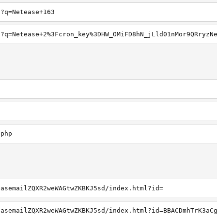
h?q=Netease+163
.php
easemailZQXR2weWAGtwZKBKJ5sd/index.html?id=