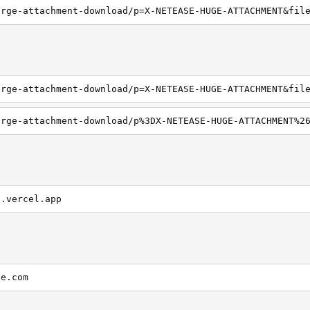
i.vercel.app
se.com