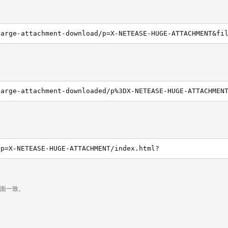
/p=X-NETEASE-HUGE-ATTACHMENT/index.html?
页面一致。