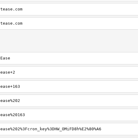
etease.com
etease.com
tEase
tease+2
tease+163
tease%202
tease%20163
tease%202%3Fcron_key%3DHW_OMiFD8h%E2%80%A6