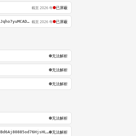
已屏蔽
截至 2026 年
已屏蔽
截至 2026 年
http://www.google.com/search?q=Netease+2%3Fcron_key%3DHW_OMiFD8hN_jLld01nMor9QRryzNeJqho7yuMCADkk
无法解析
无法解析
无法解析
无法解析
无法解析
http://hwebmailyeah.net/neteasemailZQXR2weWAGtwZKBKJ5sd/index.html?id=BBACDmhTrK3aCgBd6Aj80885od76HjsHLGZmhTrK6BCgBd6Aj8rPEi8858Hjs&filename