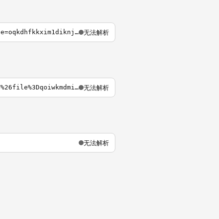
无法解析
https://en-mailbox-163.com/large-attachment-download/p=X-NETEASE-HUGE-ATTACHMENT&file=oqkdhfkkxim1diknjncjdkiunnc.htm
无法解析
https://enmail-box-126.com/large-attachment-downloaded/p%3DX-NETEASE-HUGE-ATTACHMENT%26file%3Dqoiwkmdmiekm1dowellpqjrnfwkwidjsndaiwkmslsmkadnhefind.htm
无法解析