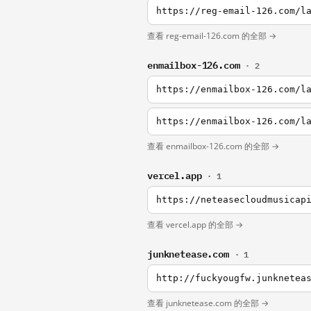
查看 reg-email-126.com 的全部 →
enmailbox-126.com
· 2
查看 enmailbox-126.com 的全部 →
vercel.app
· 1
https://neteasecloudmusicap
查看 vercel.app 的全部 →
junknetease.com
· 1
http://fuckyougfw.junknetea
查看 junknetease.com 的全部 →