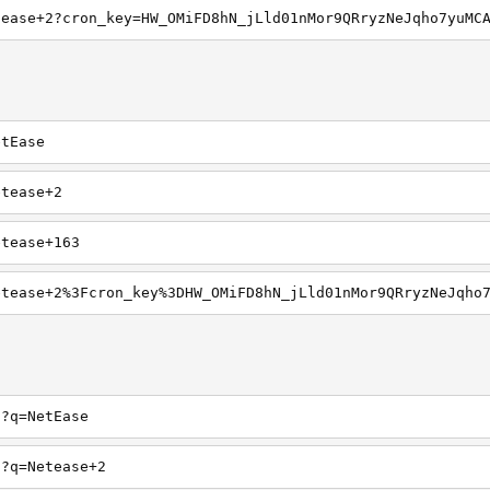
tease+2?cron_key=HW_OMiFD8hN_jLld01nMor9QRryzNeJqho7yuMC
etEase
etease+2
etease+163
etease+2%3Fcron_key%3DHW_OMiFD8hN_jLld01nMor9QRryzNeJqho
h?q=NetEase
h?q=Netease+2