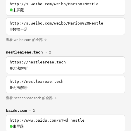
http://s.weibo.com/weibo/Marion+Nestle
未屏蔽
http://s.weibo.com/weibo/Marion%20Nestle
数据不足
查看 weibo.com 的全部 →
nestleareae.tech
· 2
https://nestleareae.tech
无法解析
http://nestleareae.tech
无法解析
查看 nestleareae.tech 的全部 →
baidu.com
· 2
http://www.baidu.com/s?wd=nestle
未屏蔽