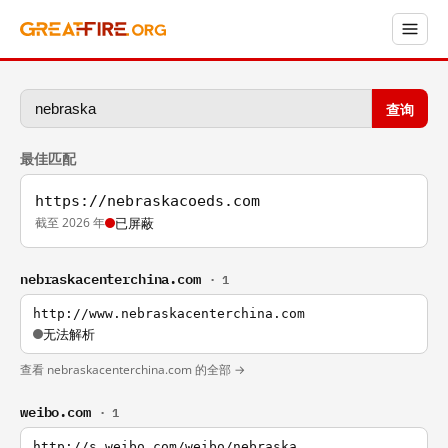
查询
最佳匹配
https://nebraskacoeds.com
截至 2026 年
已屏蔽
nebraskacenterchina.com
· 1
http://www.nebraskacenterchina.com
无法解析
查看 nebraskacenterchina.com 的全部 →
weibo.com
· 1
http://s.weibo.com/weibo/nebraska