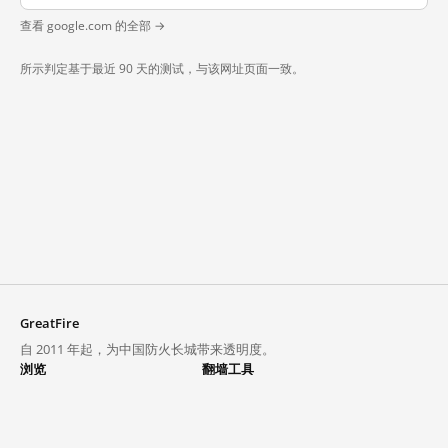
查看 google.com 的全部 →
所示判定基于最近 90 天的测试，与该网址页面一致。
GreatFire
自 2011 年起，为中国防火长城带来透明度。
浏览
翻墙工具
封锁列表
VPN 与代理
探索
翻墙中心
趋势
GreatFireVPN