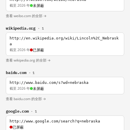
截至 2026 年
未屏蔽
查看 weibo.com 的全部 →
wikipedia.org
· 1
http://en.wikipedia.org/wiki/Lincoln%2C_Nebrask
a
截至 2026 年
已屏蔽
查看 wikipedia.org 的全部 →
baidu.com
· 1
http://www.baidu.com/s?wd=nebraska
截至 2026 年
未屏蔽
查看 baidu.com 的全部 →
google.com
· 1
http://www.google.com/search?q=nebraska
已屏蔽