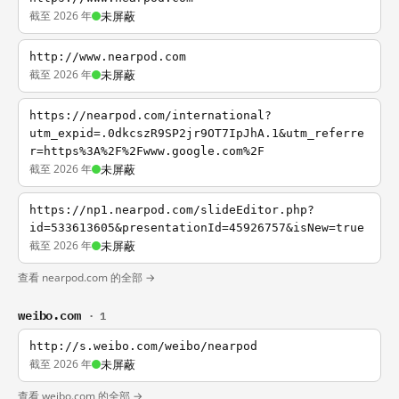
截至 2026 年
未屏蔽
http://www.nearpod.com
截至 2026 年
未屏蔽
https://nearpod.com/international?
utm_expid=.0dkcszR9SP2jr9OT7IpJhA.1&utm_referre
r=https%3A%2F%2Fwww.google.com%2F
截至 2026 年
未屏蔽
https://np1.nearpod.com/slideEditor.php?
id=533613605&presentationId=45926757&isNew=true
截至 2026 年
未屏蔽
查看 nearpod.com 的全部 →
weibo.com
· 1
http://s.weibo.com/weibo/nearpod
截至 2026 年
未屏蔽
查看 weibo.com 的全部 →