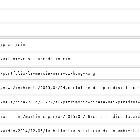
t
t/paesi/cina
t/atlante/cosa-succede-in-cina
t/portfolio/la-marcia-nera-di-hong-kong
t/news/inchiesta/2013/04/04/cartoline-dai-paradisi-fisca
t/news/cina/2014/01/22/il-patrimonio-cinese-nei-paradisi
t/opinione/martin-caparros/2015/02/26/come-si-dice-tacer
t/video/2014/12/05/la-battaglia-solitaria-di-un-ambienta