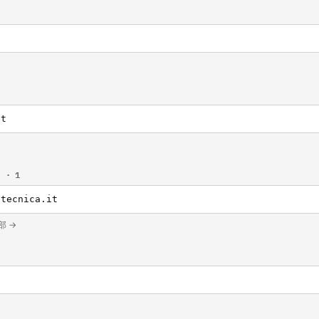
et
t
· 1
otecnica.it
全部 →