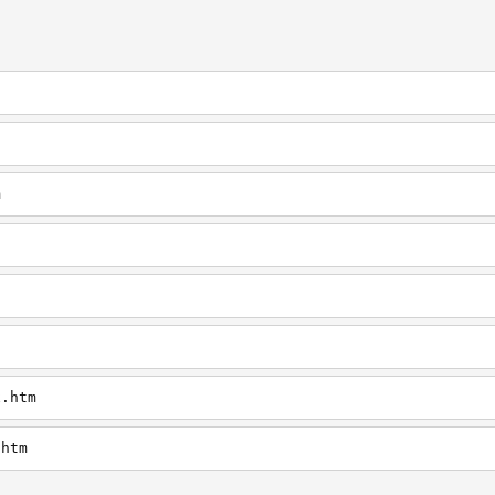
m
x.htm
.htm