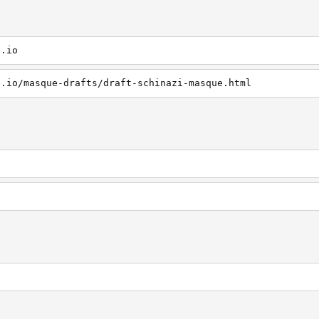
b.io
b.io/masque-drafts/draft-schinazi-masque.html