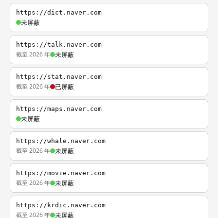
https://dict.naver.com
未屏蔽
https://talk.naver.com
截至 2026 年
未屏蔽
https://stat.naver.com
截至 2026 年
已屏蔽
https://maps.naver.com
未屏蔽
https://whale.naver.com
截至 2026 年
未屏蔽
https://movie.naver.com
截至 2026 年
未屏蔽
https://krdic.naver.com
截至 2026 年
未屏蔽