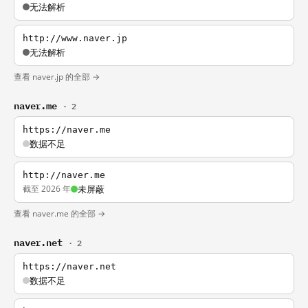
无法解析
http://www.naver.jp
无法解析
查看 naver.jp 的全部 →
naver.me
· 2
https://naver.me
数据不足
http://naver.me
截至 2026 年
未屏蔽
查看 naver.me 的全部 →
naver.net
· 2
https://naver.net
数据不足