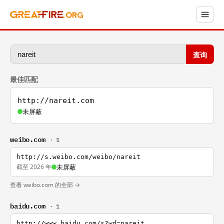
查询
最佳匹配
http://nareit.com
未屏蔽
weibo.com
· 1
http://s.weibo.com/weibo/nareit
截至 2026 年
未屏蔽
查看 weibo.com 的全部 →
baidu.com
· 1
http://www.baidu.com/s?wd=nareit