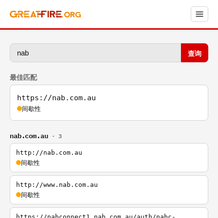
查询
最佳匹配
https://nab.com.au
间歇性
nab.com.au
· 3
http://nab.com.au
间歇性
http://www.nab.com.au
间歇性
https://nabconnect1.nab.com.au/auth/nabc-