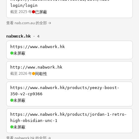
login/login
截至 2025 年
已屏蔽
查看 nab.com.au 的全部 →
nabwork.hk
· 4
https://www.nabwork.hk
未屏蔽
http://www.nabwork.hk
截至 2026 年
间歇性
https://www.nabwork.hk/products/yeezy-boost-
350-v2-cp9366
未屏蔽
https://www.nabwork.hk/products/jordan-1-retro-
high-obsidian-unc-1
未屏蔽
查看 nabwork.hk 的全部 →