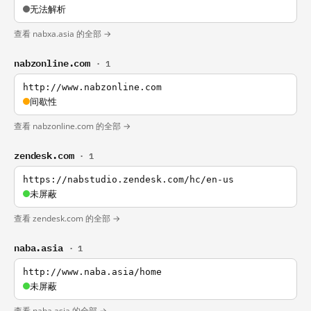
无法解析
查看 nabxa.asia 的全部 →
nabzonline.com
· 1
http://www.nabzonline.com
间歇性
查看 nabzonline.com 的全部 →
zendesk.com
· 1
https://nabstudio.zendesk.com/hc/en-us
未屏蔽
查看 zendesk.com 的全部 →
naba.asia
· 1
http://www.naba.asia/home
未屏蔽
查看 naba.asia 的全部 →