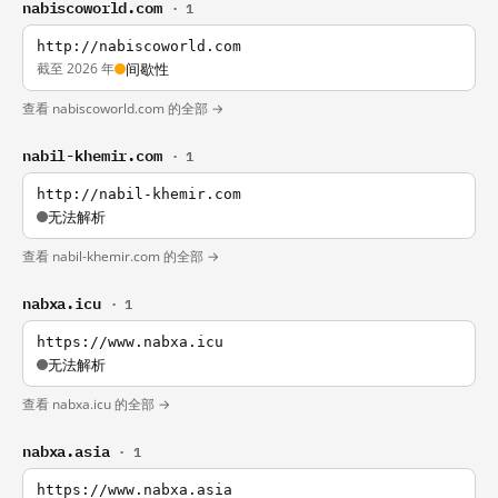
nabiscoworld.com
· 1
http://nabiscoworld.com
截至 2026 年
间歇性
查看 nabiscoworld.com 的全部 →
nabil-khemir.com
· 1
http://nabil-khemir.com
无法解析
查看 nabil-khemir.com 的全部 →
nabxa.icu
· 1
https://www.nabxa.icu
无法解析
查看 nabxa.icu 的全部 →
nabxa.asia
· 1
https://www.nabxa.asia