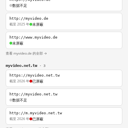
数据不足
http://myvideo.de
截至 2025 年
未屏蔽
http://www.myvideo.de
未屏蔽
查看 myvideo.de 的全部 →
myvideo.net.tw
· 3
https://myvideo.net.tw
截至 2026 年
已屏蔽
http://myvideo.net.tw
数据不足
http://m.myvideo.net.tw
截至 2026 年
已屏蔽