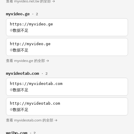
查看 myvideo.net.tw 的全部 →
myvideo.ge
· 2
https://myvideo.ge
数据不足
http://myvideo.ge
数据不足
查看 myvideo.ge 的全部 →
myvideotab.com
· 2
https://myvideotab.com
数据不足
http://myvideotab.com
数据不足
查看 myvideotab.com 的全部 →
weibo.com
· 2