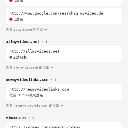
已屏蔽
http://www.google.com/search?q=myvideo.de
已屏蔽
查看 google.com 的全部 →
allmyvideos.net
· 1
http://allmyvideos.net
无法解析
查看 allmyvideos.net 的全部 →
newmyvideolinks.com
· 1
http://newmyvideolinks.com
截至 2025 年
未屏蔽
查看 newmyvideolinks.com 的全部 →
vimeo.com
· 1
https://vimeo.com/home/myvideos