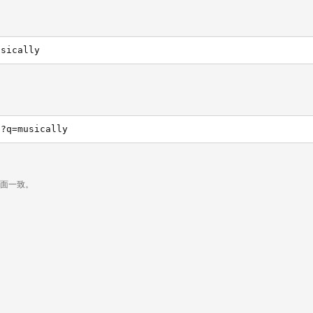
usically
h?q=musically
页面一致。