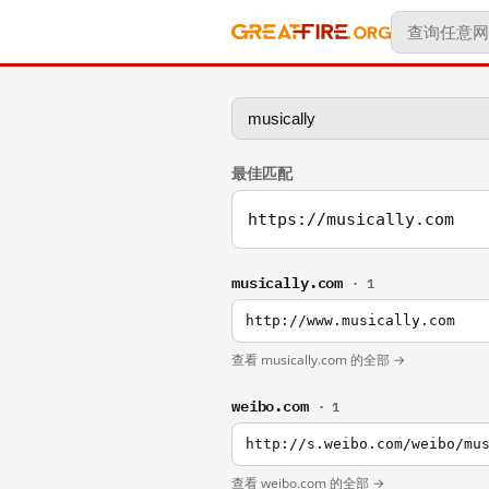
最佳匹配
https://musically.com
musically.com
· 1
http://www.musically.com
查看 musically.com 的全部 →
weibo.com
· 1
http://s.weibo.com/weibo/mu
查看 weibo.com 的全部 →