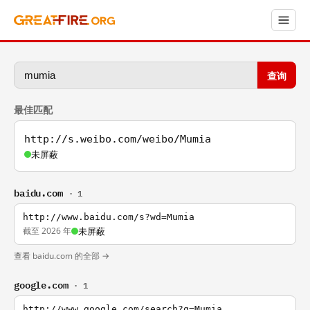
查询
最佳匹配
http://s.weibo.com/weibo/Mumia
未屏蔽
baidu.com
· 1
http://www.baidu.com/s?wd=Mumia
截至 2026 年
未屏蔽
查看 baidu.com 的全部 →
google.com
· 1
http://www.google.com/search?q=Mumia