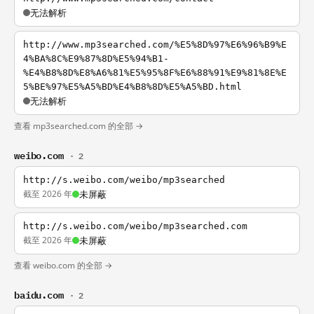
无法解析
http://www.mp3searched.com/%E5%8D%97%E6%96%B9%E
4%BA%8C%E9%87%8D%E5%94%B1-
%E4%B8%8D%E8%A6%81%E5%95%8F%E6%88%91%E9%81%8E%E
5%BE%97%E5%A5%BD%E4%B8%8D%E5%A5%BD.html
无法解析
查看 mp3searched.com 的全部 →
weibo.com
· 2
http://s.weibo.com/weibo/mp3searched
截至 2026 年
未屏蔽
http://s.weibo.com/weibo/mp3searched.com
截至 2026 年
未屏蔽
查看 weibo.com 的全部 →
baidu.com
· 2