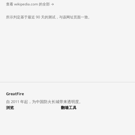
查看 wikipedia.com 的全部 →
所示判定基于最近 90 天的测试，与该网址页面一致。
GreatFire
自 2011 年起，为中国防火长城带来透明度。
浏览
翻墙工具
封锁列表
VPN 与代理
探索
翻墙中心
趋势
GreatFireVPN
热门网站在中国大陆的访问状况