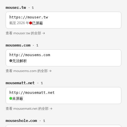
mouser.tw
· 1
https://mouser.tw
截至 2026 年
已屏蔽
查看 mouser.tw 的全部 →
mousems.com
· 1
http://mousems.com
无法解析
查看 mousems.com 的全部 →
mousematt.net
· 1
http://mousematt.net
未屏蔽
查看 mousematt.net 的全部 →
mouseshole.com
· 1