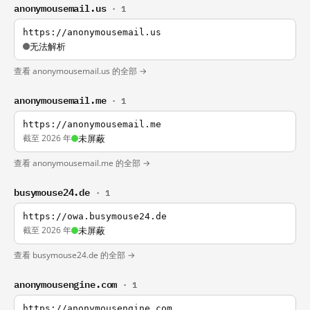
anonymousemail.us
· 1
https://anonymousemail.us
无法解析
查看 anonymousemail.us 的全部 →
anonymousemail.me
· 1
https://anonymousemail.me
截至 2026 年
未屏蔽
查看 anonymousemail.me 的全部 →
busymouse24.de
· 1
https://owa.busymouse24.de
截至 2026 年
未屏蔽
查看 busymouse24.de 的全部 →
anonymousengine.com
· 1
https://anonymousengine.com