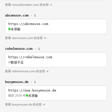
查看 mousebreaker.com 的全部 →
abcmouse.com
· 1
https://abcmouse.com
未屏蔽
查看 abcmouse.com 的全部 →
rebelmouse.com
· 1
https://rebelmouse.com
数据不足
查看 rebelmouse.com 的全部 →
busymouse.de
· 1
https://owa.busymouse.de
截至 2026 年
未屏蔽
查看 busymouse.de 的全部 →