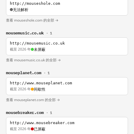
http://mouseshole.com
无法解析
查看 mouseshole.com 的全部 →
mousemusic.co.uk
· 1
http://mousemusic.co.uk
截至 2026 年
未屏蔽
查看 mousemusic.co.uk 的全部 →
mouseplanet.com
· 1
http://www.mouseplanet.com
截至 2026 年
间歇性
查看 mouseplanet.com 的全部 →
mousebreaker.com
· 1
http://www.mousebreaker.com
截至 2026 年
已屏蔽