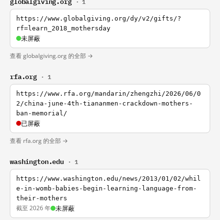
globalgiving.org
· 1
https://www.globalgiving.org/dy/v2/gifts/?
rf=learn_2018_mothersday
未屏蔽
查看 globalgiving.org 的全部 →
rfa.org
· 1
https://www.rfa.org/mandarin/zhengzhi/2026/06/0
2/china-june-4th-tiananmen-crackdown-mothers-
ban-memorial/
已屏蔽
查看 rfa.org 的全部 →
washington.edu
· 1
https://www.washington.edu/news/2013/01/02/whil
e-in-womb-babies-begin-learning-language-from-
their-mothers
截至 2026 年
未屏蔽