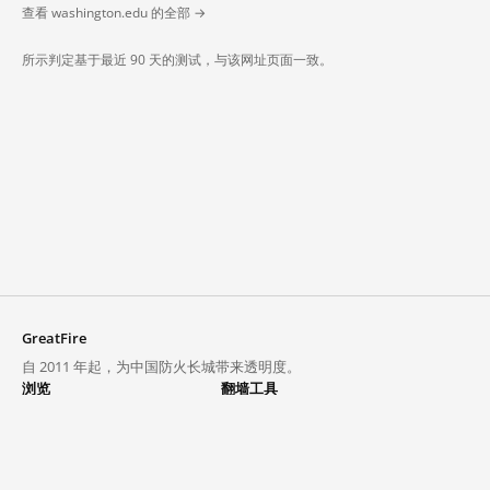
查看 washington.edu 的全部 →
所示判定基于最近 90 天的测试，与该网址页面一致。
GreatFire
自 2011 年起，为中国防火长城带来透明度。
浏览
翻墙工具
封锁列表
VPN 与代理
探索
翻墙中心
趋势
GreatFireVPN
热门网站在中国大陆的访问状况