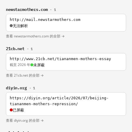
newstarmothers.com
· 1
http://mail.newstarmothers.com
无法解析
查看 newstarmothers.com 的全部 →
21cb.net
· 1
http://www.21cb.net/tiananmen-mothers-essay
截至 2026 年
未屏蔽
查看 21cb.net 的全部 →
diyin.org
· 1
https://diyin.org/article/2026/07/beijing-
tiananmen-mothers-repression/
已屏蔽
查看 diyin.org 的全部 →