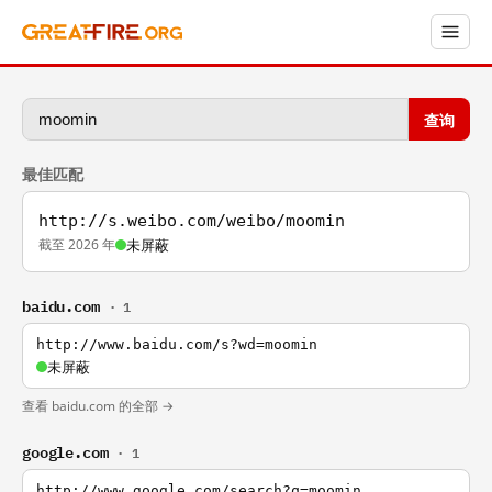
查询
最佳匹配
http://s.weibo.com/weibo/moomin
截至 2026 年
未屏蔽
baidu.com
· 1
http://www.baidu.com/s?wd=moomin
未屏蔽
查看 baidu.com 的全部 →
google.com
· 1
http://www.google.com/search?q=moomin