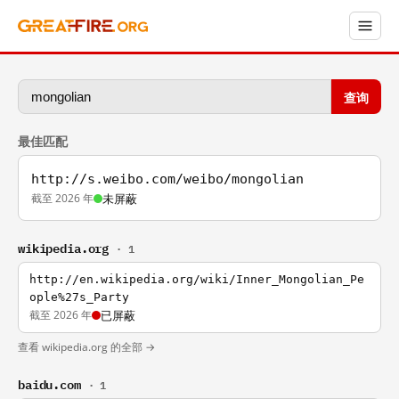
查询
最佳匹配
http://s.weibo.com/weibo/mongolian
截至 2026 年
未屏蔽
wikipedia.org
· 1
http://en.wikipedia.org/wiki/Inner_Mongolian_Pe
ople%27s_Party
截至 2026 年
已屏蔽
查看 wikipedia.org 的全部 →
baidu.com
· 1