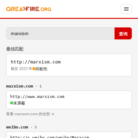
查询
最佳匹配
http://marxism.com
截至 2025 年
间歇性
marxism.com
· 1
http://www.marxism.com
未屏蔽
查看 marxism.com 的全部 →
weibo.com
· 3
http://s.weibo.com/weibo/Marxism