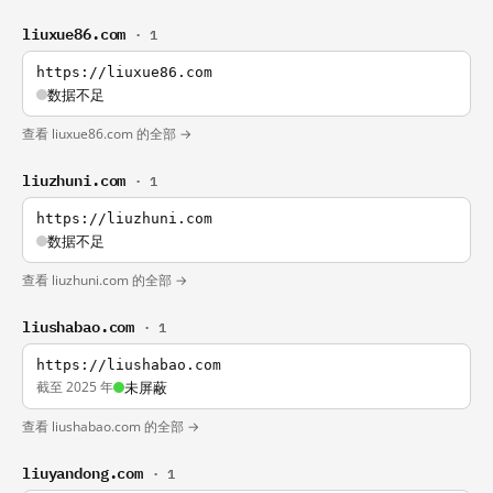
liuxue86.com
· 1
https://liuxue86.com
数据不足
查看 liuxue86.com 的全部 →
liuzhuni.com
· 1
https://liuzhuni.com
数据不足
查看 liuzhuni.com 的全部 →
liushabao.com
· 1
https://liushabao.com
截至 2025 年
未屏蔽
查看 liushabao.com 的全部 →
liuyandong.com
· 1