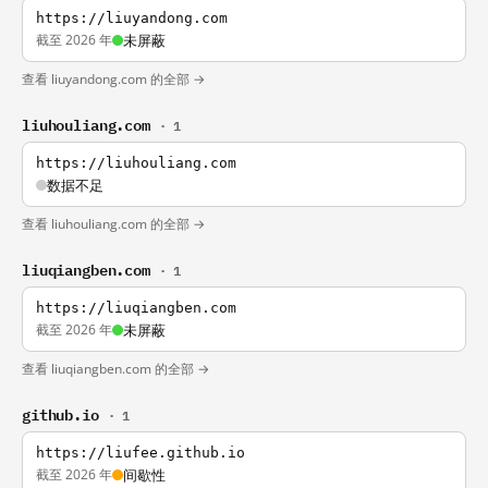
https://liuyandong.com
截至 2026 年
未屏蔽
查看 liuyandong.com 的全部 →
liuhouliang.com
· 1
https://liuhouliang.com
数据不足
查看 liuhouliang.com 的全部 →
liuqiangben.com
· 1
https://liuqiangben.com
截至 2026 年
未屏蔽
查看 liuqiangben.com 的全部 →
github.io
· 1
https://liufee.github.io
截至 2026 年
间歇性