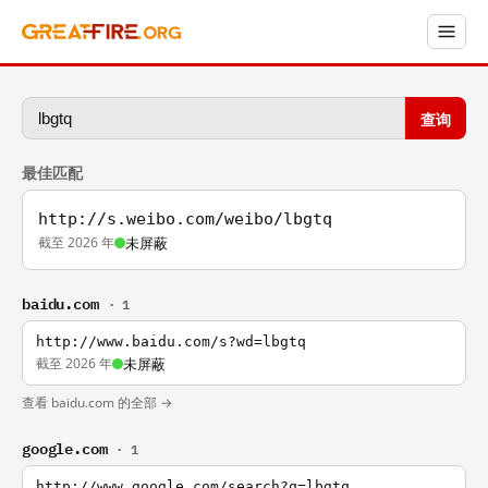
查询
最佳匹配
http://s.weibo.com/weibo/lbgtq
截至 2026 年
未屏蔽
baidu.com
· 1
http://www.baidu.com/s?wd=lbgtq
截至 2026 年
未屏蔽
查看 baidu.com 的全部 →
google.com
· 1
http://www.google.com/search?q=lbgtq