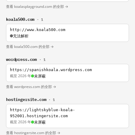
查看 koalasplayground.com 的全部 →
koala500.com
· 1
http://www.koala500.com
无法解析
查看 koala500.com 的全部 →
wordpress.com
· 1
https://spanishkoala.wordpress.com
截至 2026 年
未屏蔽
查看 wordpress.com 的全部 →
hostingersite.com
· 1
https://lightskyblue-koala-
952001.hostingersite.com
截至 2026 年
未屏蔽
查看 hostingersite.com 的全部 →