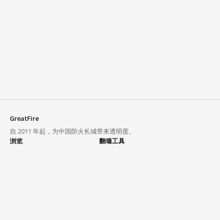
GreatFire
自 2011 年起，为中国防火长城带来透明度。
浏览
翻墙工具
封锁列表
VPN 与代理
探索
翻墙中心
趋势
GreatFireVPN
热门网站在中国大陆的访问状况
数据与 API
常见问题