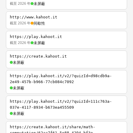
截至 2026 年
未屏蔽
http://www.kahoot.it
截至 2026 年
间歇性
https://play.kahoot.it
截至 2026 年
未屏蔽
https://create.kahoot.it
未屏蔽
https://play.kahoot.it/v2/?quizId=d98cdb9a-
2e49-457b-b966-77cb084c7092
未屏蔽
https://play.kahoot.it/v2/?quizId=111c763a-
037e-4117-8934-b673ea455509
未屏蔽
https://create.kahoot.it/share/math-
computation/62aa7f61-5e88-4294-bf3e-