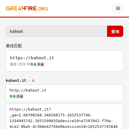
查询
最佳匹配
https://kahoot.it
截至 2026 年
未屏蔽
kahoot.it
· 8
http://kahoot.it
未屏蔽
https://kahoot.it?
_ga=2.66708268.340168175.1652537746-
1334945742.1651599035&deviceId=a7297042-f70a-
4ce2-8ba5-dc5b0e42744eR&sessionId=1652537745646