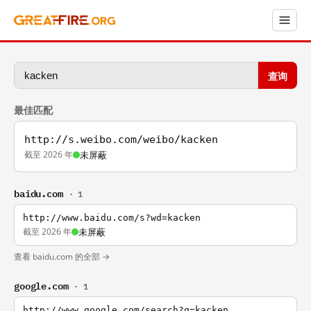
查询
最佳匹配
http://s.weibo.com/weibo/kacken
截至 2026 年
未屏蔽
baidu.com
· 1
http://www.baidu.com/s?wd=kacken
截至 2026 年
未屏蔽
查看 baidu.com 的全部 →
google.com
· 1
http://www.google.com/search?q=kacken