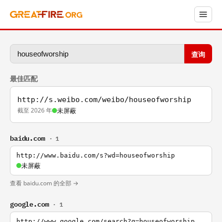
查询
最佳匹配
http://s.weibo.com/weibo/houseofworship
截至 2026 年
未屏蔽
baidu.com
· 1
http://www.baidu.com/s?wd=houseofworship
未屏蔽
查看 baidu.com 的全部 →
google.com
· 1
http://www.google.com/search?q=houseofworship