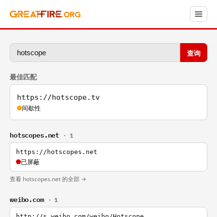
查询
最佳匹配
https://hotscope.tv
间歇性
hotscopes.net
· 1
https://hotscopes.net
已屏蔽
查看 hotscopes.net 的全部 →
weibo.com
· 1
http://s.weibo.com/weibo/Hotscope