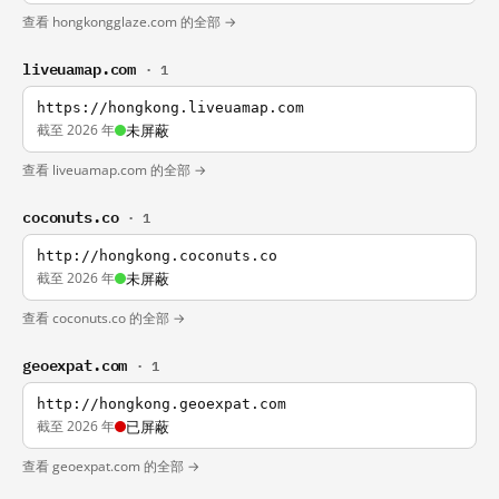
查看 hongkongglaze.com 的全部 →
liveuamap.com
· 1
https://hongkong.liveuamap.com
截至 2026 年
未屏蔽
查看 liveuamap.com 的全部 →
coconuts.co
· 1
http://hongkong.coconuts.co
截至 2026 年
未屏蔽
查看 coconuts.co 的全部 →
geoexpat.com
· 1
http://hongkong.geoexpat.com
截至 2026 年
已屏蔽
查看 geoexpat.com 的全部 →