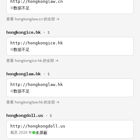
http://hongkonglaw.cn
数据不足
查看 hongkonglaw.cn 的全部 →
hongkongice.hk
· 1
http://hongkongice.hk
数据不足
查看 hongkongice.hk 的全部 →
hongkonglaw.hk
· 1
http://hongkonglaw.hk
数据不足
查看 hongkonglaw.hk 的全部 →
hongkongdoll.us
· 1
http://hongkongdoll.us
截至 2026 年
未屏蔽