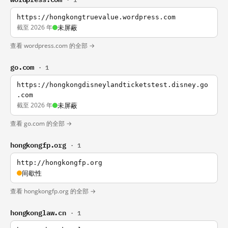
https://hongkongtruevalue.wordpress.com
截至 2026 年
未屏蔽
查看 wordpress.com 的全部 →
go.com
· 1
https://hongkongdisneylandticketstest.disney.go
.com
截至 2026 年
未屏蔽
查看 go.com 的全部 →
hongkongfp.org
· 1
http://hongkongfp.org
间歇性
查看 hongkongfp.org 的全部 →
hongkonglaw.cn
· 1