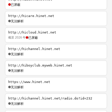
已屏蔽
http://hicare.hinet.net
无法解析
http://hicloud.hinet.net
截至 2026 年
已屏蔽
http://hichannel.hinet.net
无法解析
http://hiboyclub.myweb.hinet.net
无法解析
https://www.hinet.net
无法解析
http://hichannel.hinet.net/radio.do?id=232
无法解析