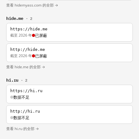
查看 hidemyass.com 的全部 →
hide.me
· 2
https://hide.me
截至 2026 年
已屏蔽
http://hide.me
截至 2026 年
已屏蔽
查看 hide.me 的全部 →
hi.ru
· 2
https://hi.ru
数据不足
http://hi.ru
数据不足
查看 hi.ru 的全部 →