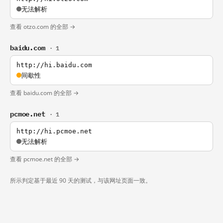
无法解析
查看 otzo.com 的全部 →
baidu.com
· 1
http://hi.baidu.com
间歇性
查看 baidu.com 的全部 →
pcmoe.net
· 1
http://hi.pcmoe.net
无法解析
查看 pcmoe.net 的全部 →
所示判定基于最近 90 天的测试，与该网址页面一致。