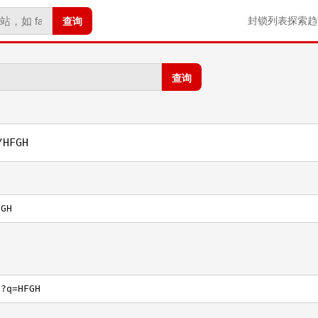
查询
封锁列表
探索
趋
查询
/HFGH
FGH
h?q=HFGH