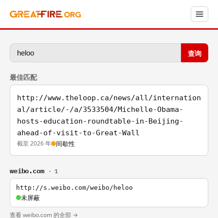
查询
最佳匹配
http://www.theloop.ca/news/all/internation
al/article/-/a/3533504/Michelle-Obama-
hosts-education-roundtable-in-Beijing-
ahead-of-visit-to-Great-Wall
截至 2026 年
间歇性
weibo.com
· 1
http://s.weibo.com/weibo/heloo
未屏蔽
查看 weibo.com 的全部 →