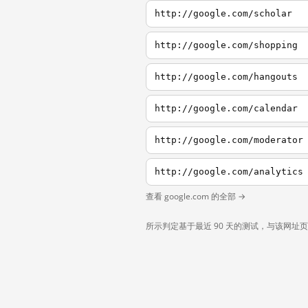
http://google.com/scholar
http://google.com/shopping
http://google.com/hangouts
http://google.com/calendar
http://google.com/moderator
http://google.com/analytics
查看 google.com 的全部 →
所示判定基于最近 90 天的测试，与该网址