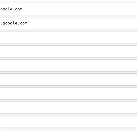
google.com
a.google.com
r