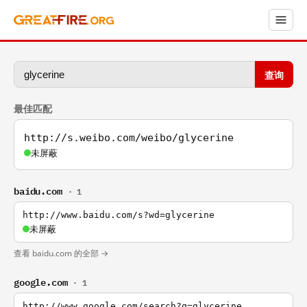
查询
最佳匹配
http://s.weibo.com/weibo/glycerine
未屏蔽
baidu.com
· 1
http://www.baidu.com/s?wd=glycerine
未屏蔽
查看 baidu.com 的全部 →
google.com
· 1
http://www.google.com/search?q=glycerine