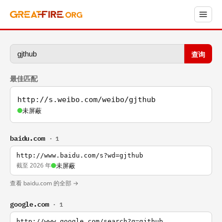
查询
最佳匹配
http://s.weibo.com/weibo/gjthub
未屏蔽
baidu.com
· 1
http://www.baidu.com/s?wd=gjthub
截至 2026 年
未屏蔽
查看 baidu.com 的全部 →
google.com
· 1
http://www.google.com/search?q=gjthub