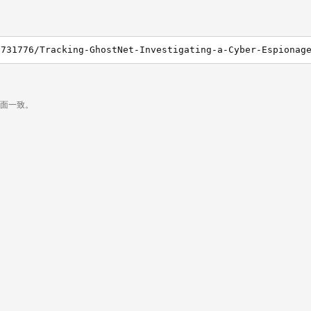
3731776/Tracking-GhostNet-Investigating-a-Cyber-Espionag
页面一致。