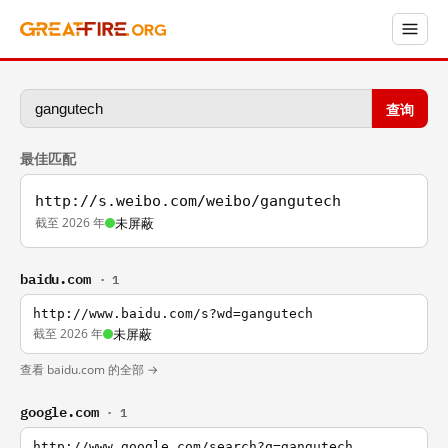
查询
最佳匹配
http://s.weibo.com/weibo/gangutech
截至 2026 年
未屏蔽
baidu.com
· 1
http://www.baidu.com/s?wd=gangutech
截至 2026 年
未屏蔽
查看 baidu.com 的全部 →
google.com
· 1
http://www.google.com/search?q=gangutech