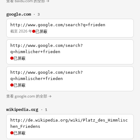
查看 baidu.com 的全部 →
google.com
· 3
http://www.google.com/search?q=frieden
截至 2026 年
已屏蔽
http://www.google.com/search?
q=himmlicher+frieden
已屏蔽
http://www.google.com/search?
q=himmlischer+frieden
已屏蔽
查看 google.com 的全部 →
wikipedia.org
· 1
http://de.wikipedia.org/wiki/Platz_des_Himmlisc
hen_Friedens
已屏蔽