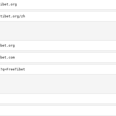
tibet.org
etibet.org/zh
ibet.org
ibet.com
h?q=FreeTibet