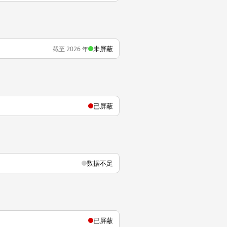
未屏蔽
截至 2026 年
已屏蔽
数据不足
已屏蔽