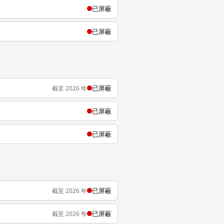
已屏蔽
已屏蔽
已屏蔽
截至 2026 年
已屏蔽
已屏蔽
已屏蔽
截至 2026 年
已屏蔽
截至 2026 年