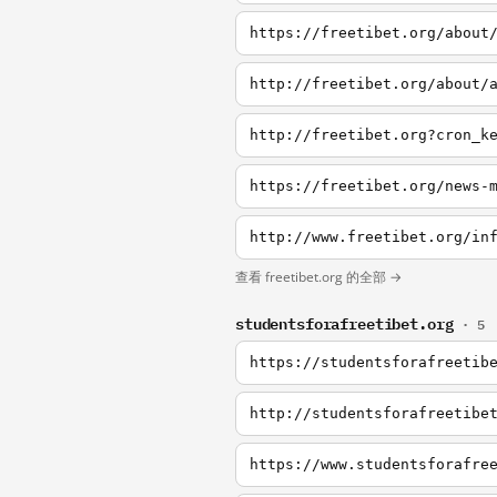
https://freetibet.org/about
http://freetibet.org/about/
http://freetibet.org?cron_k
https://freetibet.org/news-
http://www.freetibet.org/in
查看 freetibet.org 的全部 →
studentsforafreetibet.org
· 5
https://studentsforafreetib
http://studentsforafreetibe
https://www.studentsforafre