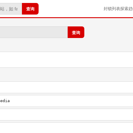
查询
封锁列表
探索
趋
查询
media