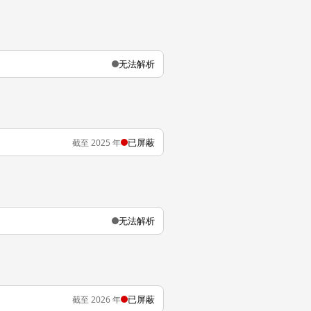
无法解析
已屏蔽
截至 2025 年
无法解析
已屏蔽
截至 2026 年