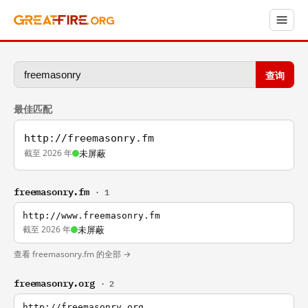
查询
最佳匹配
http://freemasonry.fm
截至 2026 年
未屏蔽
freemasonry.fm
· 1
http://www.freemasonry.fm
截至 2026 年
未屏蔽
查看 freemasonry.fm 的全部 →
freemasonry.org
· 2
http://freemasonry.org