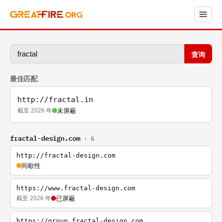
查询
最佳匹配
http://fractal.in
截至 2026 年
未屏蔽
fractal-design.com
· 5
http://fractal-design.com
间歇性
https://www.fractal-design.com
截至 2026 年
已屏蔽
https://group.fractal-design.com