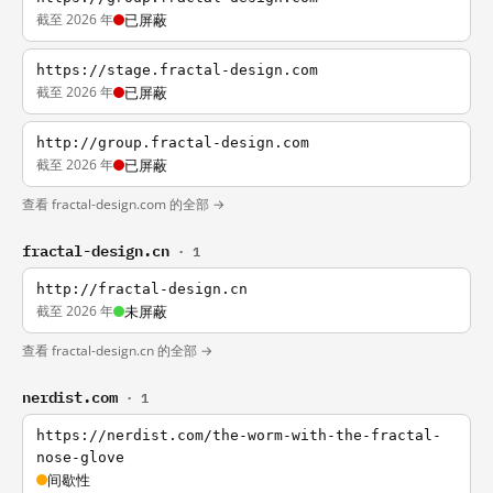
截至 2026 年
已屏蔽
https://stage.fractal-design.com
截至 2026 年
已屏蔽
http://group.fractal-design.com
截至 2026 年
已屏蔽
查看 fractal-design.com 的全部 →
fractal-design.cn
· 1
http://fractal-design.cn
截至 2026 年
未屏蔽
查看 fractal-design.cn 的全部 →
nerdist.com
· 1
https://nerdist.com/the-worm-with-the-fractal-
nose-glove
间歇性