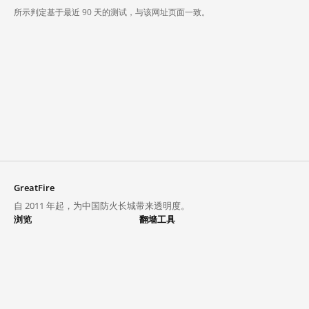
所示判定基于最近 90 天的测试，与该网址页面一致。
GreatFire
自 2011 年起，为中国防火长城带来透明度。
浏览
翻墙工具
封锁列表
VPN 与代理
探索
翻墙中心
趋势
GreatFireVPN
热门网站在中国大陆的访问状况
数据与 API
常见问题