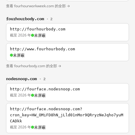
查看 fourhourworkweek.com 的全部 →
fourhourbody.com
· 2
http://fourhourbody.com
截至 2026 年
未屏蔽
http://www.fourhourbody.com
未屏蔽
查看 fourhourbody.com 的全部 →
nodesnoop.com
· 2
http://fourface.nodesnoop.com
截至 2026 年
未屏蔽
http://fourface.nodesnoop.com?
cron_key=HW_OMiFD8hN_jLld01nMor9QRryzNeJqho7yuM
CADkk
截至 2026 年
未屏蔽