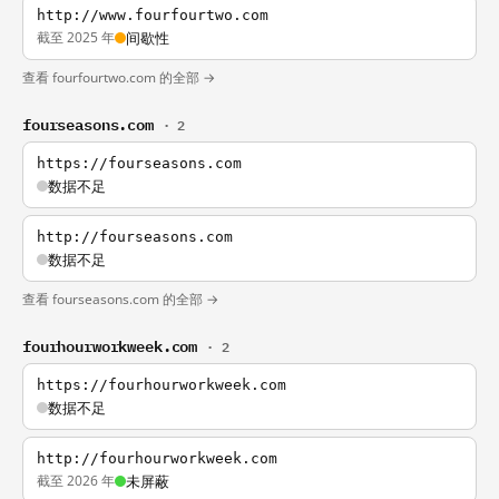
http://www.fourfourtwo.com
截至 2025 年
间歇性
查看 fourfourtwo.com 的全部 →
fourseasons.com
· 2
https://fourseasons.com
数据不足
http://fourseasons.com
数据不足
查看 fourseasons.com 的全部 →
fourhourworkweek.com
· 2
https://fourhourworkweek.com
数据不足
http://fourhourworkweek.com
截至 2026 年
未屏蔽