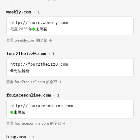
weebly.com
· 1
http://fourc.weebly.com
截至 2026 年
未屏蔽
查看 weebly.com 的全部 →
four2theizz0.com
· 1
http://four2theizz0.com
无法解析
查看 four2theizz0.com 的全部 →
fouracesonline.com
· 1
http://fouracesonline.com
未屏蔽
查看 fouracesonline.com 的全部 →
blog.com
· 1