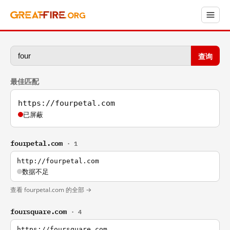
查询
最佳匹配
https://fourpetal.com
已屏蔽
fourpetal.com
· 1
http://fourpetal.com
数据不足
查看 fourpetal.com 的全部 →
foursquare.com
· 4
https://foursquare.com