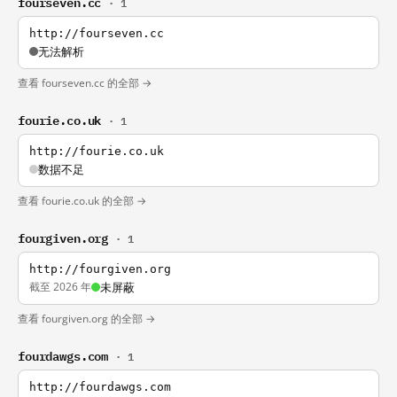
fourseven.cc
· 1
http://fourseven.cc
无法解析
查看 fourseven.cc 的全部 →
fourie.co.uk
· 1
http://fourie.co.uk
数据不足
查看 fourie.co.uk 的全部 →
fourgiven.org
· 1
http://fourgiven.org
截至 2026 年
未屏蔽
查看 fourgiven.org 的全部 →
fourdawgs.com
· 1
http://fourdawgs.com