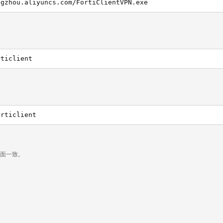
ngzhou.aliyuncs.com/FortiClientVPN.exe
rticlient
orticlient
页面一致。