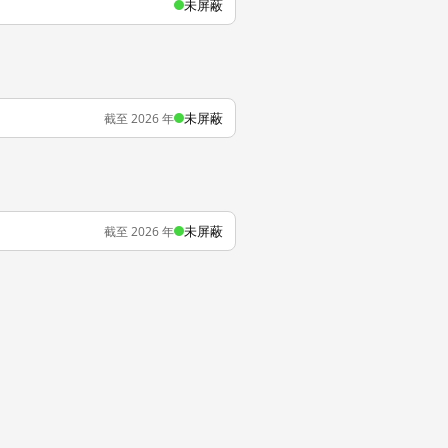
未屏蔽
未屏蔽
截至 2026 年
未屏蔽
截至 2026 年