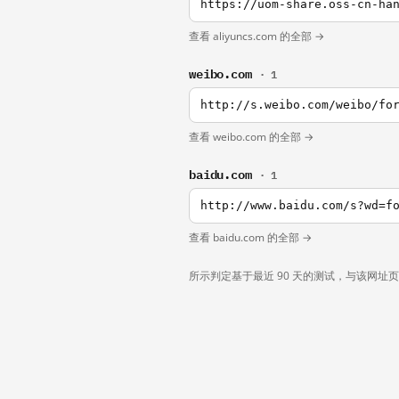
https://uom-share.oss-cn-ha
查看 aliyuncs.com 的全部 →
weibo.com
· 1
http://s.weibo.com/weibo/fo
查看 weibo.com 的全部 →
baidu.com
· 1
http://www.baidu.com/s?wd=f
查看 baidu.com 的全部 →
所示判定基于最近 90 天的测试，与该网址