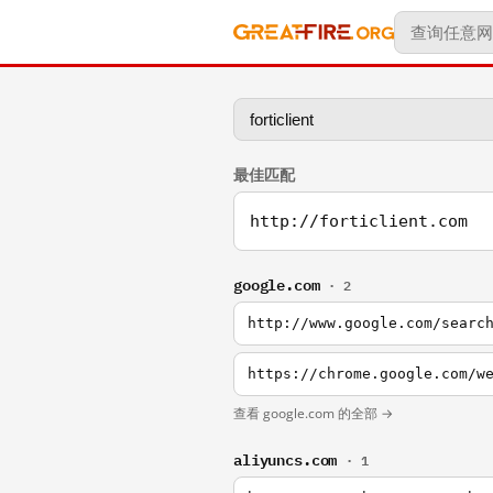
最佳匹配
http://forticlient.com
google.com
· 2
http://www.google.com/searc
https://chrome.google.com/w
查看 google.com 的全部 →
aliyuncs.com
· 1