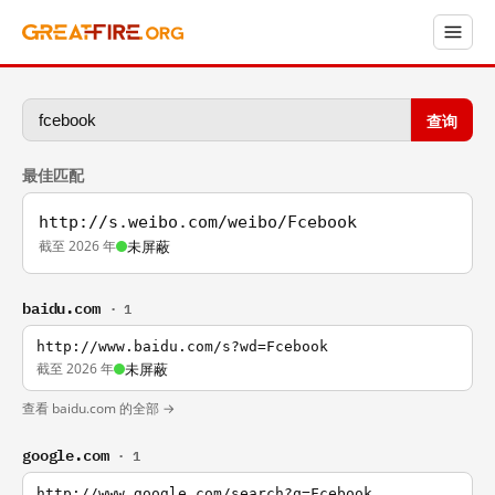
查询
最佳匹配
http://s.weibo.com/weibo/Fcebook
截至 2026 年
未屏蔽
baidu.com
· 1
http://www.baidu.com/s?wd=Fcebook
截至 2026 年
未屏蔽
查看 baidu.com 的全部 →
google.com
· 1
http://www.google.com/search?q=Fcebook