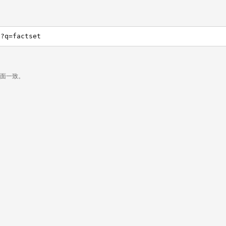
h?q=factset
页面一致。