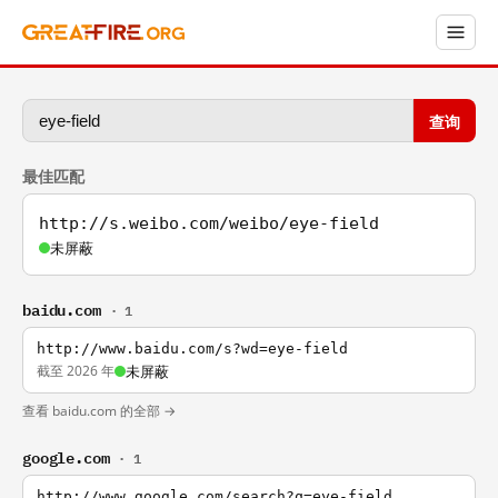
查询
最佳匹配
http://s.weibo.com/weibo/eye-field
未屏蔽
baidu.com
· 1
http://www.baidu.com/s?wd=eye-field
截至 2026 年
未屏蔽
查看 baidu.com 的全部 →
google.com
· 1
http://www.google.com/search?q=eye-field