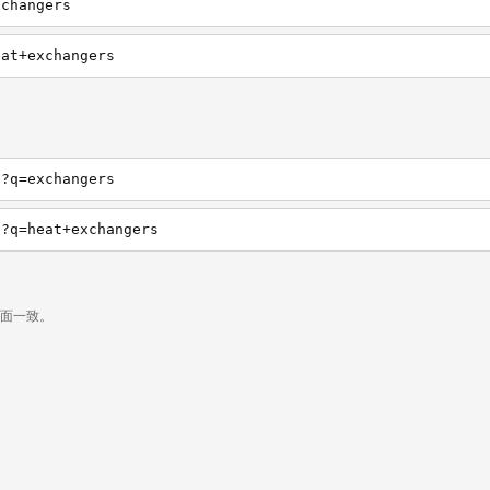
xchangers
eat+exchangers
h?q=exchangers
h?q=heat+exchangers
页面一致。