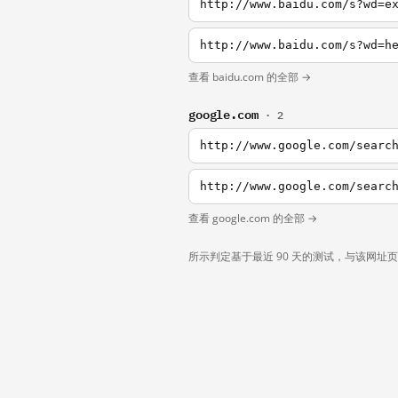
http://www.baidu.com/s?wd=e
http://www.baidu.com/s?wd=h
查看 baidu.com 的全部 →
google.com
· 2
http://www.google.com/searc
http://www.google.com/searc
查看 google.com 的全部 →
所示判定基于最近 90 天的测试，与该网址