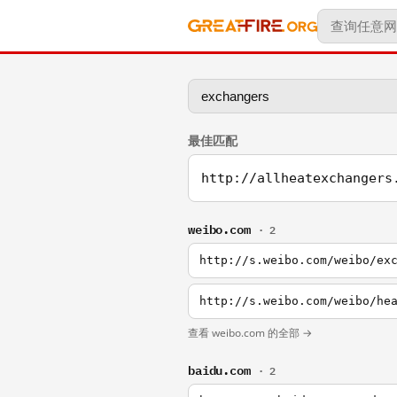
最佳匹配
http://allheatexchangers
weibo.com
· 2
http://s.weibo.com/weibo/ex
http://s.weibo.com/weibo/he
查看 weibo.com 的全部 →
baidu.com
· 2