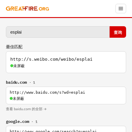
查询
最佳匹配
http://s.weibo.com/weibo/esplai
未屏蔽
baidu.com
· 1
http://www.baidu.com/s?wd=esplai
未屏蔽
查看 baidu.com 的全部 →
google.com
· 1
http://www.google.com/search?q=esplai