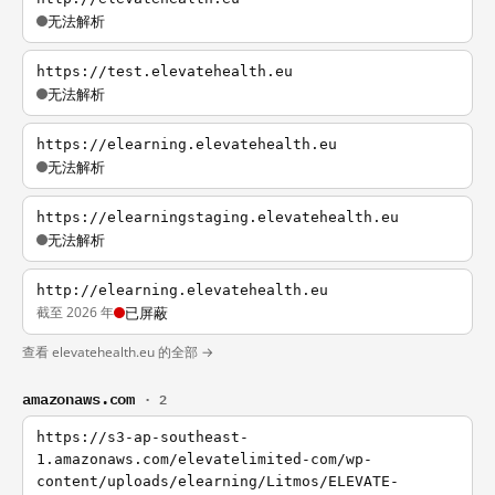
无法解析
https://test.elevatehealth.eu
无法解析
https://elearning.elevatehealth.eu
无法解析
https://elearningstaging.elevatehealth.eu
无法解析
http://elearning.elevatehealth.eu
截至 2026 年
已屏蔽
查看 elevatehealth.eu 的全部 →
amazonaws.com
· 2
https://s3-ap-southeast-
1.amazonaws.com/elevatelimited-com/wp-
content/uploads/elearning/Litmos/ELEVATE-