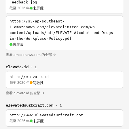
Feedback.jpg
截至 2026 年
未屏蔽
https://s3-ap-southeast-
1.amazonaws.com/elevatelimited-com/wp-
content/uploads/pdf/ELEVATE-Alcohol-and-Drugs-
in-the-Workplace-Policy.pdf
未屏蔽
查看 amazonaws.com 的全部 →
elevate.id
· 1
http://elevate.id
截至 2026 年
间歇性
查看 elevate.id 的全部 →
elevatedsurfcraft.com
· 1
http://www.elevatedsurfcraft.com
截至 2026 年
未屏蔽