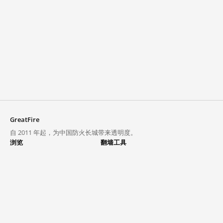
GreatFire
自 2011 年起，为中国防火长城带来透明度。
浏览
翻墙工具
封锁列表
VPN 与代理
探索
翻墙中心
趋势
GreatFireVPN
热门网站在中国大陆的访问状况
数据与 API
常见问题