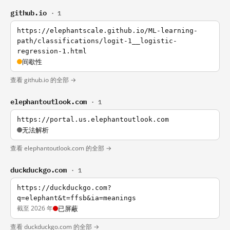
github.io
· 1
https://elephantscale.github.io/ML-learning-
path/classifications/logit-1__logistic-
regression-1.html
间歇性
查看 github.io 的全部 →
elephantoutlook.com
· 1
https://portal.us.elephantoutlook.com
无法解析
查看 elephantoutlook.com 的全部 →
duckduckgo.com
· 1
https://duckduckgo.com?
q=elephant&t=ffsb&ia=meanings
截至 2026 年
已屏蔽
查看 duckduckgo.com 的全部 →