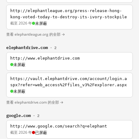
http://elephantleague.org/press-release-hong-
kong-voted-today-to-destroy-its-ivory-stockpile
截至 2026 年
未屏蔽
查看 elephantleague.org 的全部 →
elephantdrive.com
· 2
http://www.elephantdrive.com
未屏蔽
https://vault.elephantdrive.com/account/login.a
spx?refer=web_access%2Ffiles_v3%2Fexplorer.aspx
未屏蔽
查看 elephantdrive.com 的全部 →
google.com
· 2
http://www.google.com/search?q=elephant
截至 2026 年
已屏蔽