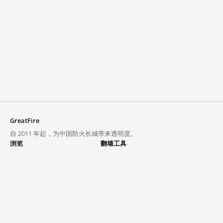
GreatFire
自 2011 年起，为中国防火长城带来透明度。
浏览
翻墙工具
封锁列表
VPN 与代理
探索
翻墙中心
趋势
GreatFireVPN
热门网站在中国大陆的访问状况
数据与 API
常见问题