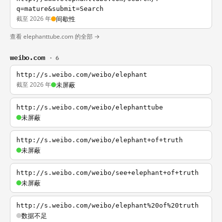
q=mature&submit=Search
截至 2026 年
间歇性
查看 elephanttube.com 的全部 →
weibo.com
· 6
http://s.weibo.com/weibo/elephant
截至 2026 年
未屏蔽
http://s.weibo.com/weibo/elephanttube
未屏蔽
http://s.weibo.com/weibo/elephant+of+truth
未屏蔽
http://s.weibo.com/weibo/see+elephant+of+truth
未屏蔽
http://s.weibo.com/weibo/elephant%20of%20truth
数据不足