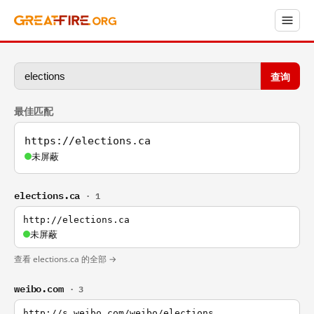
查询
最佳匹配
https://elections.ca
未屏蔽
elections.ca
· 1
http://elections.ca
未屏蔽
查看 elections.ca 的全部 →
weibo.com
· 3
http://s.weibo.com/weibo/elections